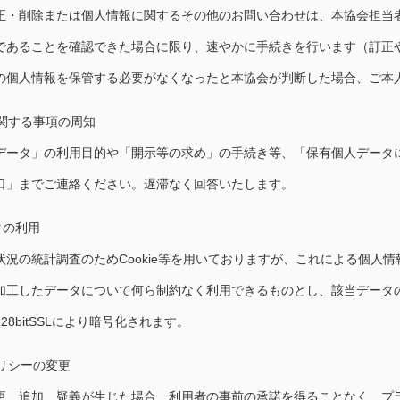
正・削除または個人情報に関するその他のお問い合わせは、本協会担当
であることを確認できた場合に限り、速やかに手続きを行います（訂正
の個人情報を保管する必要がなくなったと本協会が判断した場合、ご本
に関する事項の周知
データ」の利用目的や「開示等の求め」の手続き等、「保有個人データ
口」までご連絡ください。遅滞なく回答いたします。
タの利用
状況の統計調査のためCookie等を用いておりますが、これによる個人
加工したデータについて何ら制約なく利用できるものとし、該当データ
8bitSSLにより暗号化されます。
リシーの変更
更、追加、疑義が生じた場合、利用者の事前の承諾を得ることなく、プ